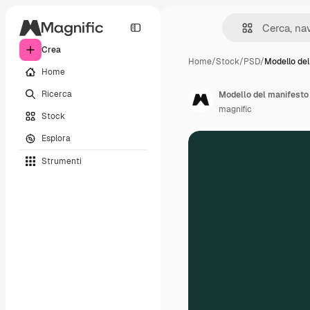
Crea
Home
/
Stock
/
PSD
/
Modello del
Home
Ricerca
Modello del manifesto 
magnific
Stock
Esplora
Strumenti