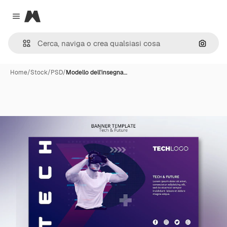
Magnific
Close menu
Cerca 
Home
/
Stock
/
PSD
/
Modello dell'insegna…