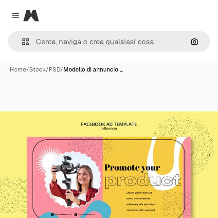
Magnific
Close menu
Cerca 
Home
/
Stock
/
PSD
/
Modello di annuncio …