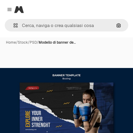
Magnific
Close menu
Cerca 
Home
/
Stock
/
PSD
/
Modello di banner de…