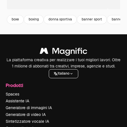
boxe
boxing
donna sportiva
banner sport
banner t
La piattaforma creativa per realizzare i tuoi migliori lavori. Oltre
1 milione di abbonati tra creativi, imprese, agenzie e studi.
Italiano
Prodotti
Spaces
Assistente IA
Generatore di immagini IA
Generatore di video IA
Sintetizzatore vocale IA