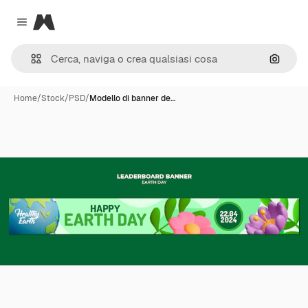
Magnific
Close menu
Cerca 
Home
/
Stock
/
PSD
/
Modello di banner de…