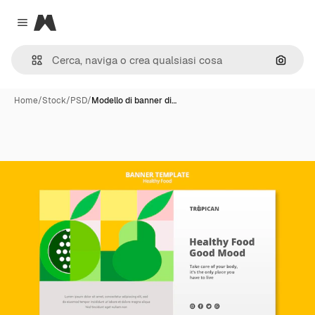
Magnific
Close menu
Cerca 
Home
/
Stock
/
PSD
/
Modello di banner di…