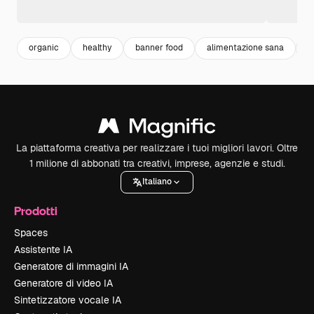
organic
healthy
banner food
alimentazione sana
c
La piattaforma creativa per realizzare i tuoi migliori lavori. Oltre
1 milione di abbonati tra creativi, imprese, agenzie e studi.
Italiano
Prodotti
Spaces
Assistente IA
Generatore di immagini IA
Generatore di video IA
Sintetizzatore vocale IA