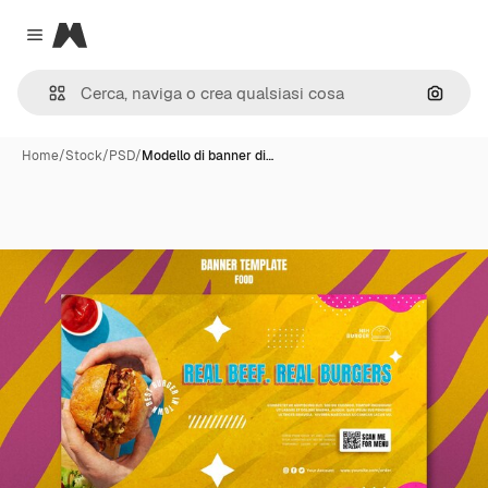
Magnific
Close menu
Cerca 
Home
/
Stock
/
PSD
/
Modello di banner di…