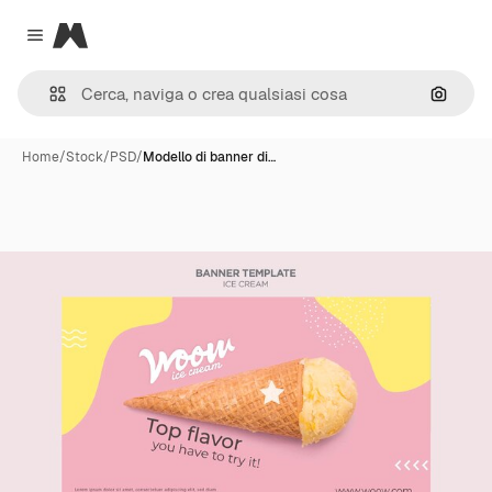
Magnific
Close menu
Cerca 
Home
/
Stock
/
PSD
/
Modello di banner di…