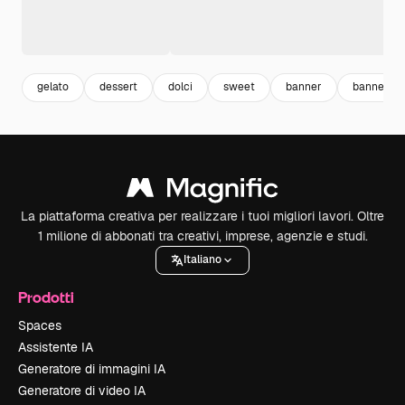
gelato
dessert
dolci
sweet
banner
banner te
La piattaforma creativa per realizzare i tuoi migliori lavori. Oltre
1 milione di abbonati tra creativi, imprese, agenzie e studi.
Italiano
Prodotti
Spaces
Assistente IA
Generatore di immagini IA
Generatore di video IA