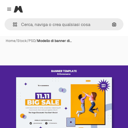
Magnific
Close menu
Cerca 
Home
/
Stock
/
PSD
/
Modello di banner di…