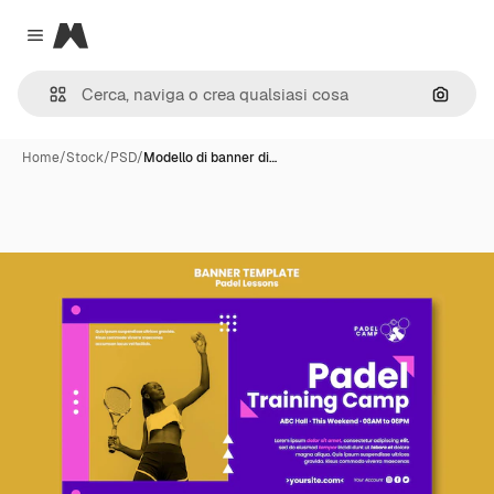
Magnific
Close menu
Cerca 
Home
/
Stock
/
PSD
/
Modello di banner di…