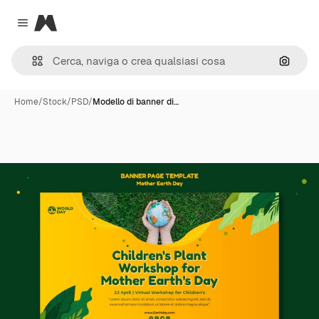
Magnific
Close menu
Cerca 
Home
/
Stock
/
PSD
/
Modello di banner di…