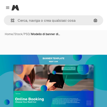
Magnific
Close menu
Cerca 
Home
/
Stock
/
PSD
/
Modello di banner di…