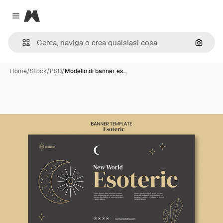
Magnific
Close menu
Cerca 
Home
/
Stock
/
PSD
/
Modello di banner es…