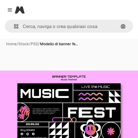
Magnific
Close menu
Cerca 
Home
/
Stock
/
PSD
/
Modello di banner fe…