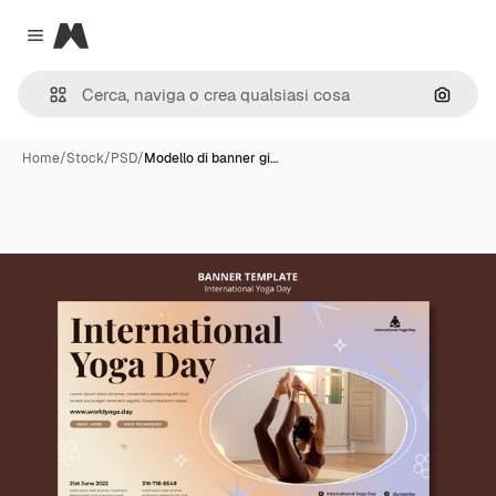
Magnific
Close menu
Cerca 
Home
/
Stock
/
PSD
/
Modello di banner gi…