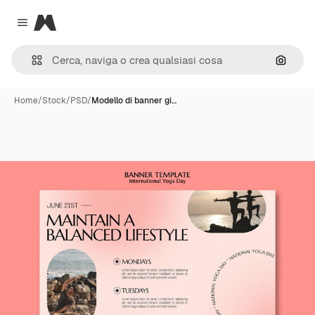
Magnific
Close menu
Cerca 
Home
/
Stock
/
PSD
/
Modello di banner gi…