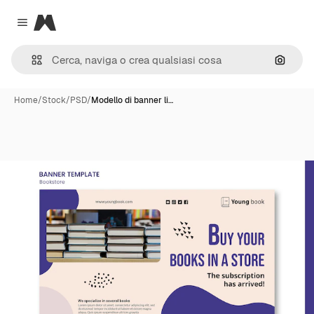
Magnific
Close menu
Cerca 
Home
/
Stock
/
PSD
/
Modello di banner li…