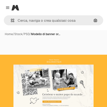
Magnific
Close menu
Cerca 
Home
/
Stock
/
PSD
/
Modello di banner or…