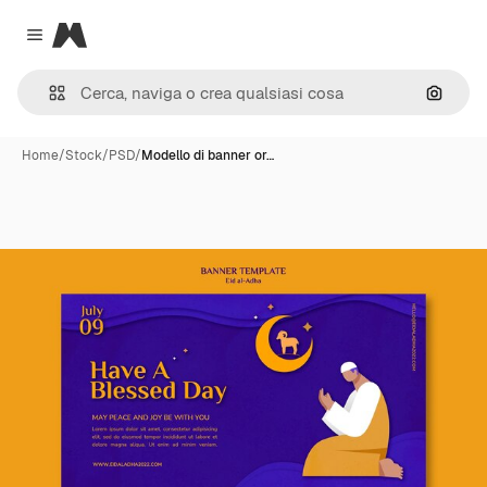
Magnific
Close menu
Cerca 
Home
/
Stock
/
PSD
/
Modello di banner or…