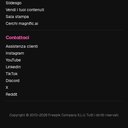
Slidesgo
Vendi i tuoi contenuti
Sala stampa
Cerchi magnific.ai
Contattaci
Assistenza clienti
Instagram
YouTube
LinkedIn
TikTok
Discord
X
Reddit
Copyright © 2010-
2026
Freepik Company S.L.U.
Tutti i diritti riservati
.