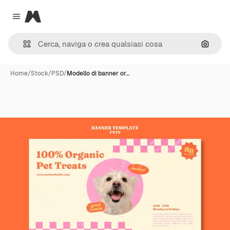
Magnific
Close menu
Cerca 
Home
/
Stock
/
PSD
/
Modello di banner or…