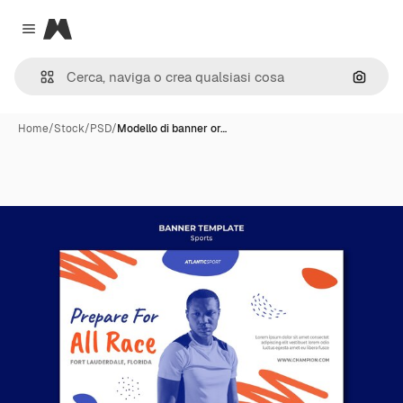
Magnific
Close menu
Cerca 
Home
/
Stock
/
PSD
/
Modello di banner or…