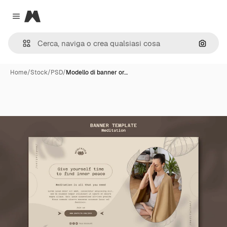
Magnific
Close menu
Cerca 
Home
/
Stock
/
PSD
/
Modello di banner or…