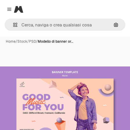
Magnific
Close menu
Cerca 
Home
/
Stock
/
PSD
/
Modello di banner or…