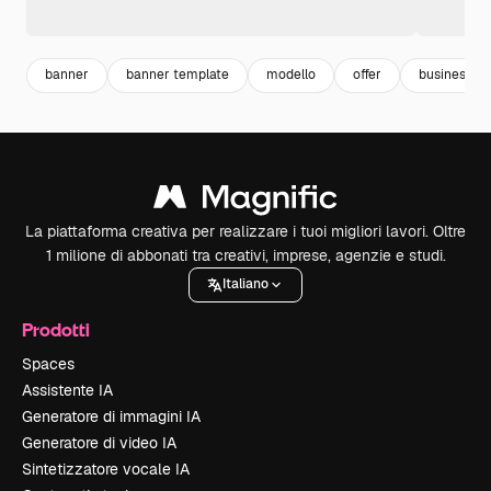
banner
banner template
modello
offer
business t
La piattaforma creativa per realizzare i tuoi migliori lavori. Oltre
1 milione di abbonati tra creativi, imprese, agenzie e studi.
Italiano
Prodotti
Spaces
Assistente IA
Generatore di immagini IA
Generatore di video IA
Sintetizzatore vocale IA