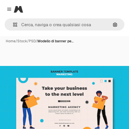
Magnific
Close menu
Cerca 
Home
/
Stock
/
PSD
/
Modello di banner pe…