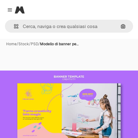
Magnific
Close menu
Cerca 
Home
/
Stock
/
PSD
/
Modello di banner pe…