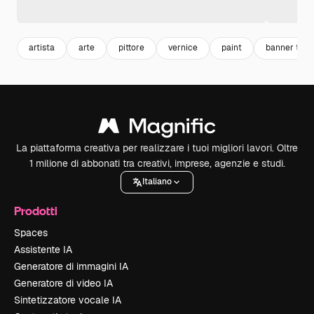
artista
arte
pittore
vernice
paint
banner temp
La piattaforma creativa per realizzare i tuoi migliori lavori. Oltre
1 milione di abbonati tra creativi, imprese, agenzie e studi.
Italiano
Prodotti
Spaces
Assistente IA
Generatore di immagini IA
Generatore di video IA
Sintetizzatore vocale IA