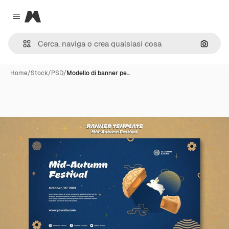
Magnific
Close menu
Cerca 
Home
/
Stock
/
PSD
/
Modello di banner pe…