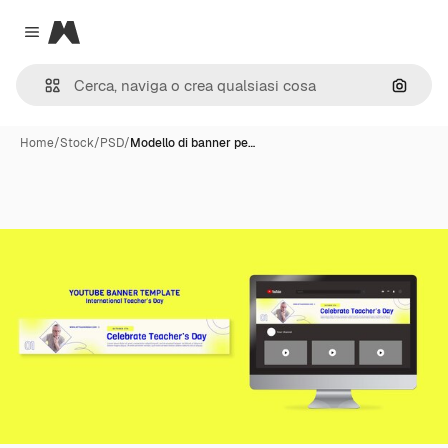
Magnific
Close menu
Cerca 
Home
/
Stock
/
PSD
/
Modello di banner pe…