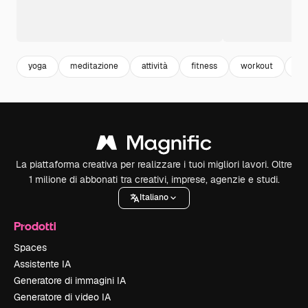
yoga
meditazione
attività
fitness
workout
ese
La piattaforma creativa per realizzare i tuoi migliori lavori. Oltre
1 milione di abbonati tra creativi, imprese, agenzie e studi.
Italiano
Prodotti
Spaces
Assistente IA
Generatore di immagini IA
Generatore di video IA