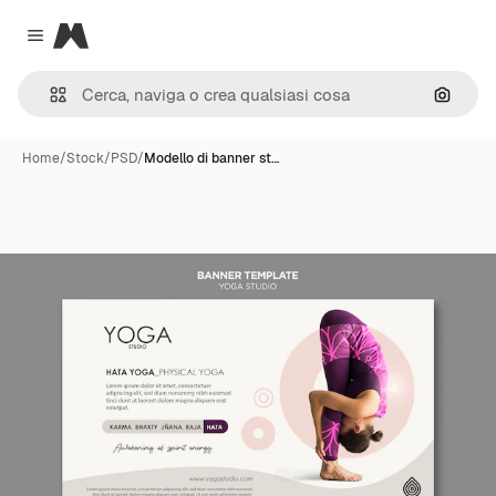
Magnific
Close menu
Cerca 
Home
/
Stock
/
PSD
/
Modello di banner st…