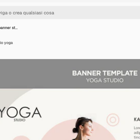
banner st…
io yoga