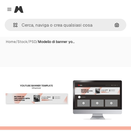
Magnific
Close menu
Cerca 
Home
/
Stock
/
PSD
/
Modello di banner yo…