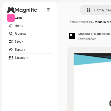
Crea
Home
/
Stock
/
PSD
/
Modello di b
Home
Ricerca
Modello di biglietto da
rawpixel.com
Stock
Esplora
Strumenti