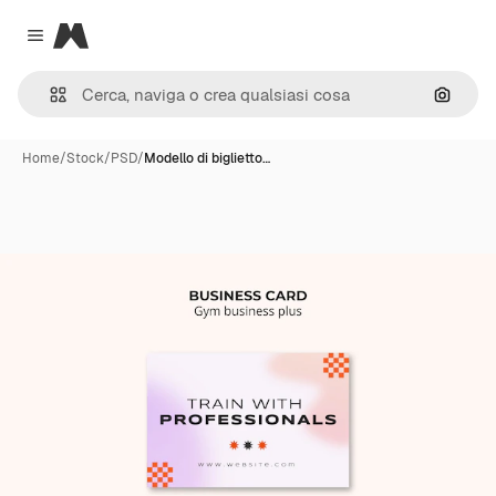
Magnific
Close menu
Cerca 
Home
/
Stock
/
PSD
/
Modello di biglietto…