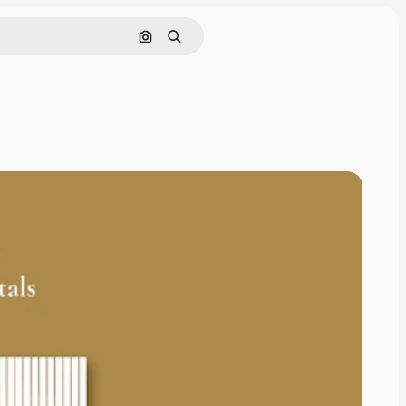
Cerca per immagine
Ricerca