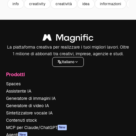
info
creativity
creatività
idea
informazioni
we
La piattaforma creativa per realizzare i tuoi migliori lavori. Oltre
1 milione di abbonati tra creativi, imprese, agenzie e studi.
Italiano
Prodotti
Spaces
Assistente IA
Generatore di immagini IA
Generatore di video IA
Sintetizzatore vocale IA
Contenuti stock
MCP per Claude/ChatGPT
New
Agenti
New