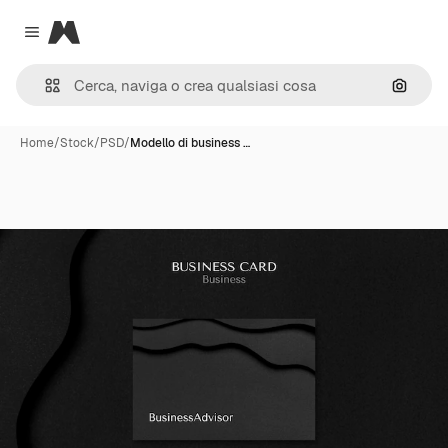
Magnific
Close menu
Cerca 
Home
/
Stock
/
PSD
/
Modello di business …