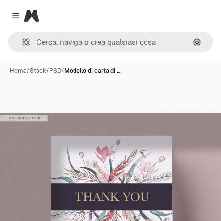
Magnific
Close menu
Cerca 
Home
/
Stock
/
PSD
/
Modello di carta di …