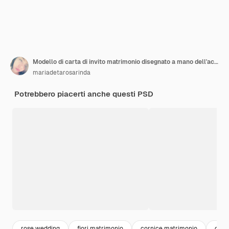
Modello di carta di invito matrimonio disegnato a mano dell'acquerello
mariadetarosarinda
Potrebbero piacerti anche questi PSD
rose wedding
fiori matrimonio
cornice matrimonio
corni