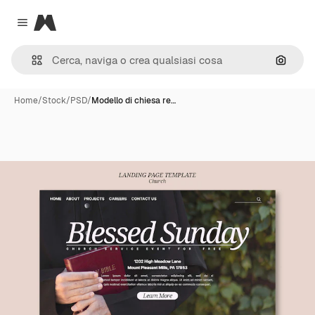
Magnific
Close menu
Cerca 
Home
/
Stock
/
PSD
/
Modello di chiesa re…