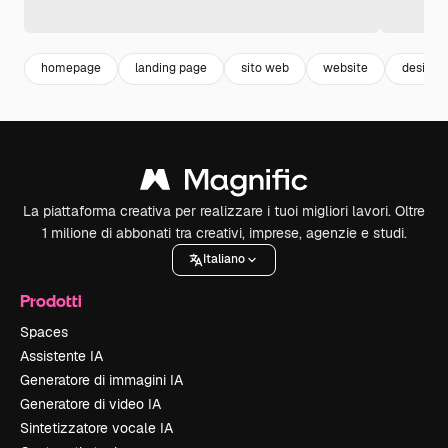
homepage
landing page
sito web
website
design 
La piattaforma creativa per realizzare i tuoi migliori lavori. Oltre
1 milione di abbonati tra creativi, imprese, agenzie e studi.
Italiano
Prodotti
Spaces
Assistente IA
Generatore di immagini IA
Generatore di video IA
Sintetizzatore vocale IA