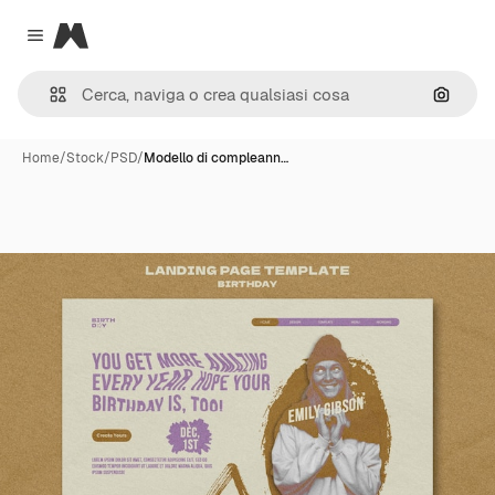
Magnific
Close menu
Cerca 
Home
/
Stock
/
PSD
/
Modello di compleann…