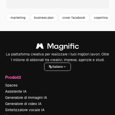
marketing
business plan
cover facebook
copertina fac
La piattaforma creativa per realizzare i tuoi migliori lavori. Oltre
1 milione di abbonati tra creativi, imprese, agenzie e studi.
Italiano
Prodotti
Spaces
Assistente IA
Generatore di immagini IA
Generatore di video IA
Sintetizzatore vocale IA