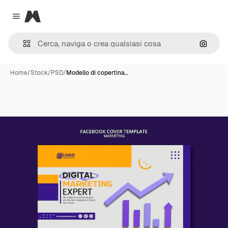
Magnific
Close menu
Cerca 
Home
/
Stock
/
PSD
/
Modello di copertina…