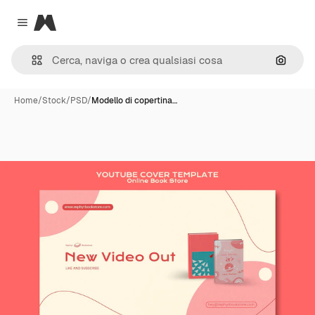
Magnific
Close menu
Cerca 
Home
/
Stock
/
PSD
/
Modello di copertina…