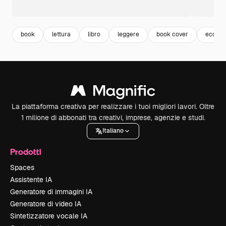
book
lettura
libro
leggere
book cover
ecomm
La piattaforma creativa per realizzare i tuoi migliori lavori. Oltre
1 milione di abbonati tra creativi, imprese, agenzie e studi.
Italiano
Prodotti
Spaces
Assistente IA
Generatore di immagini IA
Generatore di video IA
Sintetizzatore vocale IA