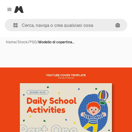
Magnific
Close menu
Cerca 
Home
/
Stock
/
PSD
/
Modello di copertina…