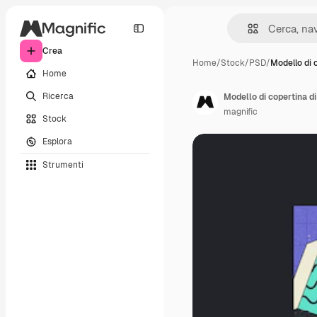
Crea
Home
/
Stock
/
PSD
/
Modello di 
Home
Ricerca
Modello di copertina di
magnific
Stock
Esplora
Strumenti