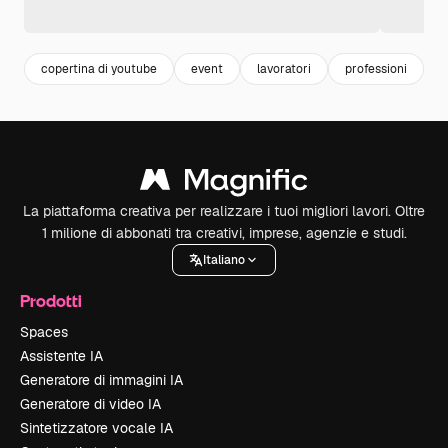
copertina di youtube
event
lavoratori
professioni
s
La piattaforma creativa per realizzare i tuoi migliori lavori. Oltre
1 milione di abbonati tra creativi, imprese, agenzie e studi.
Italiano
Prodotti
Spaces
Assistente IA
Generatore di immagini IA
Generatore di video IA
Sintetizzatore vocale IA