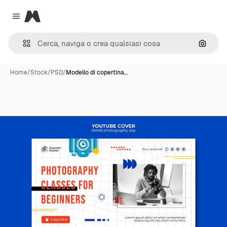
Magnific
Close menu
Cerca 
Home
/
Stock
/
PSD
/
Modello di copertina…