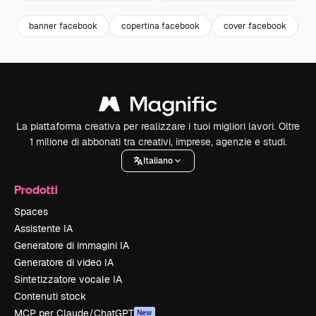
banner facebook
copertina facebook
cover facebook
p
La piattaforma creativa per realizzare i tuoi migliori lavori. Oltre
1 milione di abbonati tra creativi, imprese, agenzie e studi.
Italiano
Prodotti
Spaces
Assistente IA
Generatore di immagini IA
Generatore di video IA
Sintetizzatore vocale IA
Contenuti stock
MCP per Claude/ChatGPT
New