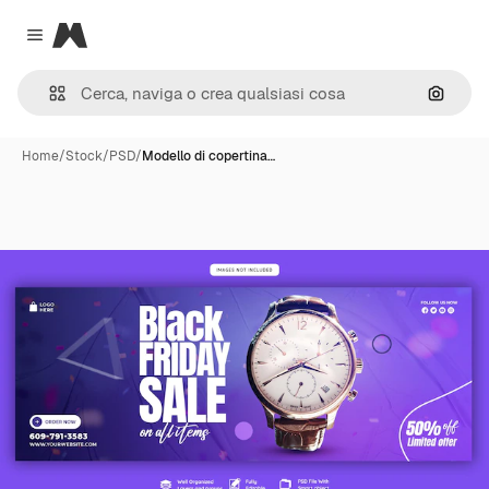
Magnific
Close menu
Cerca 
Home
/
Stock
/
PSD
/
Modello di copertina…