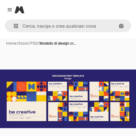
Magnific
Close menu
Cerca 
Home
/
Stock
/
PSD
/
Modello di design cr…