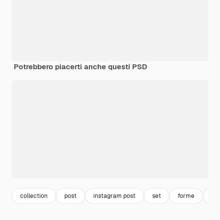
Potrebbero piacerti anche questi PSD
collection
post
instagram post
set
forme
gra