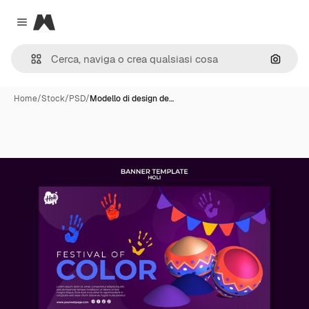
Magnific
Close menu
Cerca 
Home
/
Stock
/
PSD
/
Modello di design de…