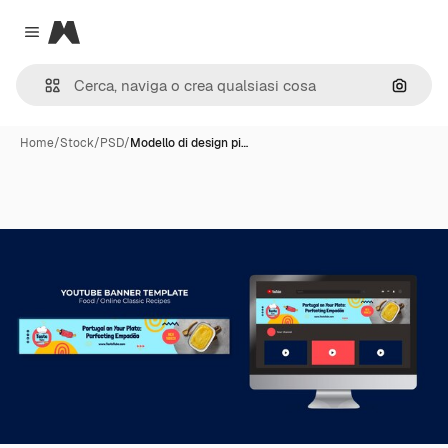
Magnific
Close menu
Cerca 
Home
/
Stock
/
PSD
/
Modello di design pi…