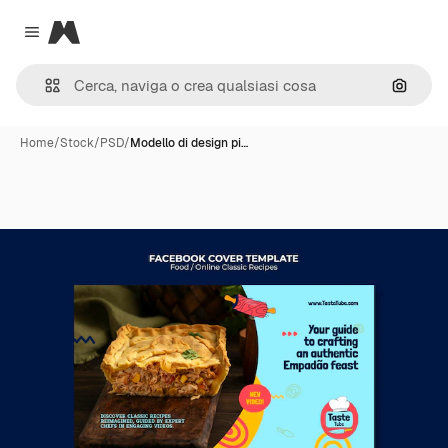
Magnific
Close menu
Cerca 
Home
/
Stock
/
PSD
/
Modello di design pi…