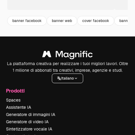
banner facebook
banner web
cover facebook
banner t
La piattaforma creativa per realizzare i tuoi migliori lavori. Oltre
1 milione di abbonati tra creativi, imprese, agenzie e studi.
Italiano
Prodotti
Spaces
Assistente IA
Generatore di immagini IA
Generatore di video IA
Sintetizzatore vocale IA