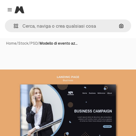
Magnific
Close menu
Cerca 
Home
/
Stock
/
PSD
/
Modello di evento az…