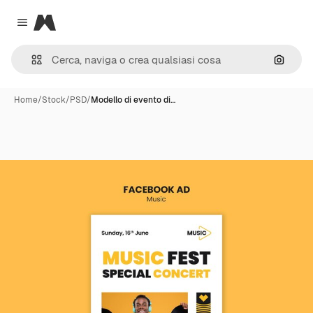
Magnific
Close menu
Cerca 
Home
/
Stock
/
PSD
/
Modello di evento di…